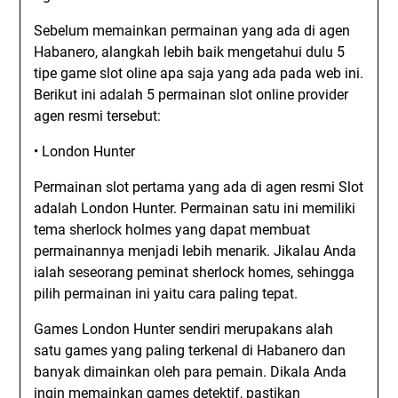
Sebelum memainkan permainan yang ada di agen
Habanero, alangkah lebih baik mengetahui dulu 5
tipe game slot oline apa saja yang ada pada web ini.
Berikut ini adalah 5 permainan slot online provider
agen resmi tersebut:
• London Hunter
Permainan slot pertama yang ada di agen resmi Slot
adalah London Hunter. Permainan satu ini memiliki
tema sherlock holmes yang dapat membuat
permainannya menjadi lebih menarik. Jikalau Anda
ialah seseorang peminat sherlock homes, sehingga
pilih permainan ini yaitu cara paling tepat.
Games London Hunter sendiri merupakans alah
satu games yang paling terkenal di Habanero dan
banyak dimainkan oleh para pemain. Dikala Anda
ingin memainkan games detektif, pastikan