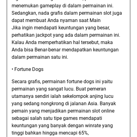
menemukan gameplay di dalam permainan ini.
Sedangkan, nada grafis dalam permainan slot juga
dapat membuat Anda nyaman saat Main
Jika ingin mendapati keuntungan yang besar,
perhatikan jackpot yang ada dalam permainan ini.
Kalau Anda memperhatikan hal tersebut, maka
Anda bisa Benar-benar mendapatkan keuntungan
dalam permainan satu ini.
• Fortune Dogs
Secara grafis, permainan fortune dogs ini yaitu
permainan yang sangat lucu. Buat pemeran
utamanya sendiri ialah sekelompok anjing lucu
yang sedang nongkrong di jalanan Asia. Banyak
pemain yang menjadikan permainan slot online
sebagai salah satu tipe games mendapati
keuntungan yang banyak dengan winrate yang
tinggi bahkan hingga mencapi 65%,