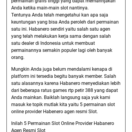
permainan grafis tinggi yang dapat memannjakan
Anda ketika main-main slot nantinya.
Tentunya Anda telah mengetahui kan apa saja
keuntungan yang bisa Anda peroleh dari permainan
satu ini. Habanero sendiri yaitu salah satu agen
yang telah melakukan kerja sama dengan salah
satu dealer di Indonesia untuk membuat
permainannya semakin populer lagi oleh banyak
orang.
Mungkin Anda juga belum mendalami kenapa di
platform ini tersedia begitu banyak member. Salah
satu alasannya karena Habanero menyediakan lebih
dari beberapa ratus games rtp petir 388 yang dapat
Anda mainkan. Baiklah langsung saja yuk kami
masuk ke topik mutlak kita yaitu 5 permainan slot
online provider Habenero agen resmi Slot.
Inilah 5 Permainan Slot Online Provider Habanero
Agen Resmi Slot