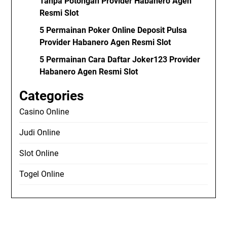
Tanpa Potongan Provider Habanero Agen
Resmi Slot
5 Permainan Poker Online Deposit Pulsa
Provider Habanero Agen Resmi Slot
5 Permainan Cara Daftar Joker123 Provider
Habanero Agen Resmi Slot
Categories
Casino Online
Judi Online
Slot Online
Togel Online