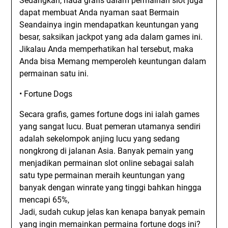
Sedangkan, nada grafis dalam permainan slot juga
dapat membuat Anda nyaman saat Bermain
Seandainya ingin mendapatkan keuntungan yang
besar, saksikan jackpot yang ada dalam games ini.
Jikalau Anda memperhatikan hal tersebut, maka
Anda bisa Memang memperoleh keuntungan dalam
permainan satu ini.
• Fortune Dogs
Secara grafis, games fortune dogs ini ialah games
yang sangat lucu. Buat pemeran utamanya sendiri
adalah sekelompok anjing lucu yang sedang
nongkrong di jalanan Asia. Banyak pemain yang
menjadikan permainan slot online sebagai salah
satu type permainan meraih keuntungan yang
banyak dengan winrate yang tinggi bahkan hingga
mencapi 65%,
Jadi, sudah cukup jelas kan kenapa banyak pemain
yang ingin memainkan permaina fortune dogs ini?