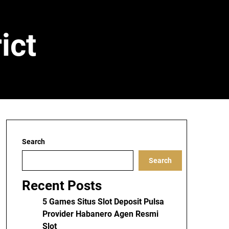
ict
Search
Search
Recent Posts
5 Games Situs Slot Deposit Pulsa
Provider Habanero Agen Resmi
Slot