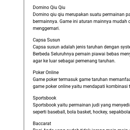
Domino Qiu Qiu
Domino qiu qiu merupakan suatu permainan pa
bermainnya. Game ini aturan mainnya mudah di
menggemari.
Capsa Susun
Capsa susun adalah jenis taruhan dengan sys
Berbeda Seluruhnya pemain piawai bebas menyus
agar ke luar sebagai pemenang taruhan.
Poker Online
Game poker termasuk game taruhan memanfaat
game poker online yaitu mendapati kombinasi te
Sportsbook
Sportsbook yaitu permainan judi yang menyed
seperti baseball, bola basket, hockey, sepakbola, 
Baccarat