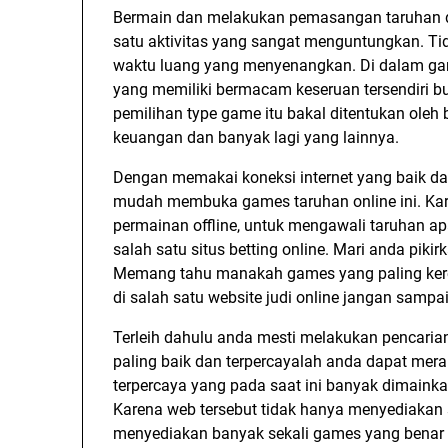
Bermain dan melakukan pemasangan taruhan da
satu aktivitas yang sangat menguntungkan. Tida
waktu luang yang menyenangkan. Di dalam gam
yang memiliki bermacam keseruan tersendiri 
pemilihan type game itu bakal ditentukan oleh
keuangan dan banyak lagi yang lainnya.
Dengan memakai koneksi internet yang baik da
mudah membuka games taruhan online ini. Kar
permainan offline, untuk mengawali taruhan a
salah satu situs betting online. Mari anda pi
Memang tahu manakah games yang paling ker
di salah satu website judi online jangan sampai
Terleih dahulu anda mesti melakukan pencarian
paling baik dan terpercayalah anda dapat mera
terpercaya yang pada saat ini banyak dimainka
Karena web tersebut tidak hanya menyediakan s
menyediakan banyak sekali games yang benar b