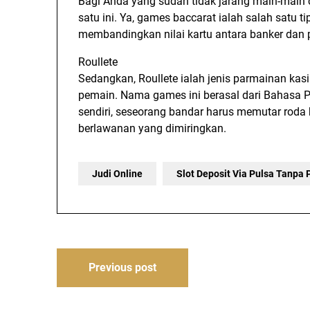
Bagi Anda yang sudah tidak jarang main-main 
satu ini. Ya, games baccarat ialah salah satu
membandingkan nilai kartu antara banker dan 
Roullete
Sedangkan, Roullete ialah jenis parmainan kasi
pemain. Nama games ini berasal dari Bahasa Pe
sendiri, seseorang bandar harus memutar roda 
berlawanan yang dimiringkan.
Judi Online
Slot Deposit Via Pulsa Tanpa
Post
Previous post
navigation