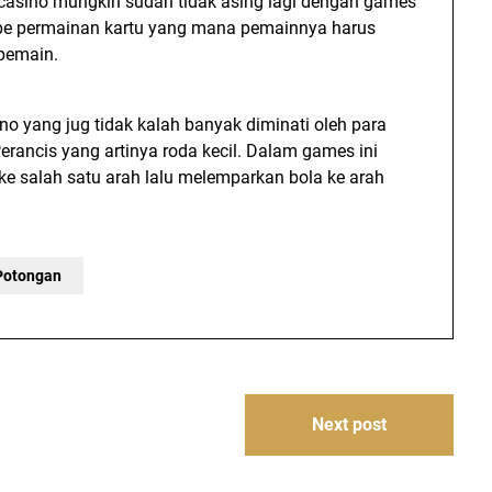
casino mungkin sudah tidak asing lagi dengan games
 tipe permainan kartu yang mana pemainnya harus
pemain.
no yang jug tidak kalah banyak diminati oleh para
rancis yang artinya roda kecil. Dalam games ini
ke salah satu arah lalu melemparkan bola ke arah
 Potongan
Next post