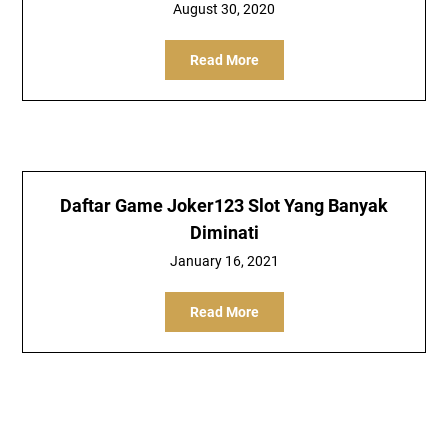
August 30, 2020
Read More
Daftar Game Joker123 Slot Yang Banyak
Diminati
January 16, 2021
Read More