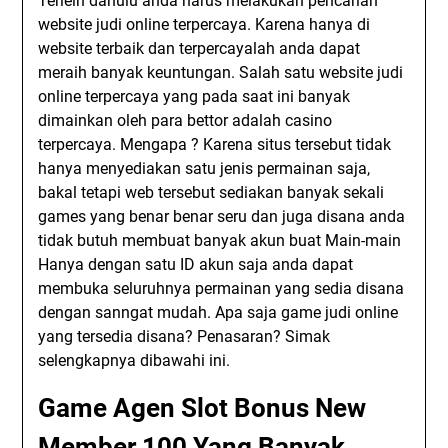
Terleih dahulu anda harus melakukan pencarian
website judi online terpercaya. Karena hanya di
website terbaik dan terpercayalah anda dapat
meraih banyak keuntungan. Salah satu website judi
online terpercaya yang pada saat ini banyak
dimainkan oleh para bettor adalah casino
terpercaya. Mengapa ? Karena situs tersebut tidak
hanya menyediakan satu jenis permainan saja,
bakal tetapi web tersebut sediakan banyak sekali
games yang benar benar seru dan juga disana anda
tidak butuh membuat banyak akun buat Main-main
Hanya dengan satu ID akun saja anda dapat
membuka seluruhnya permainan yang sedia disana
dengan sanngat mudah. Apa saja game judi online
yang tersedia disana? Penasaran? Simak
selengkapnya dibawahi ini.
Game Agen Slot Bonus New
Member 100 Yang Banyak