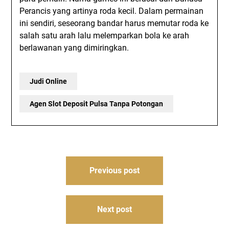
Perancis yang artinya roda kecil. Dalam permainan
ini sendiri, seseorang bandar harus memutar roda ke
salah satu arah lalu melemparkan bola ke arah
berlawanan yang dimiringkan.
Judi Online
Agen Slot Deposit Pulsa Tanpa Potongan
Post
Previous post
navigation
Next post