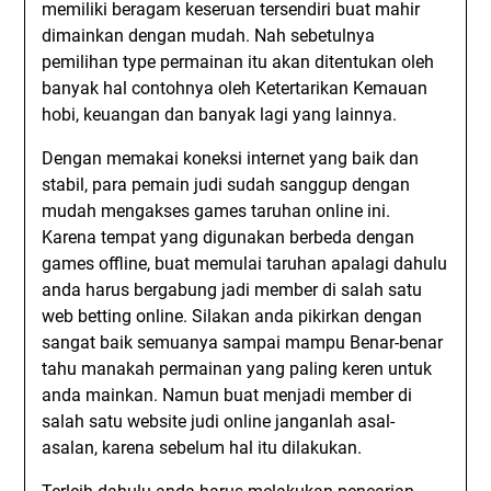
memiliki beragam keseruan tersendiri buat mahir
dimainkan dengan mudah. Nah sebetulnya
pemilihan type permainan itu akan ditentukan oleh
banyak hal contohnya oleh Ketertarikan Kemauan
hobi, keuangan dan banyak lagi yang lainnya.
Dengan memakai koneksi internet yang baik dan
stabil, para pemain judi sudah sanggup dengan
mudah mengakses games taruhan online ini.
Karena tempat yang digunakan berbeda dengan
games offline, buat memulai taruhan apalagi dahulu
anda harus bergabung jadi member di salah satu
web betting online. Silakan anda pikirkan dengan
sangat baik semuanya sampai mampu Benar-benar
tahu manakah permainan yang paling keren untuk
anda mainkan. Namun buat menjadi member di
salah satu website judi online janganlah asal-
asalan, karena sebelum hal itu dilakukan.