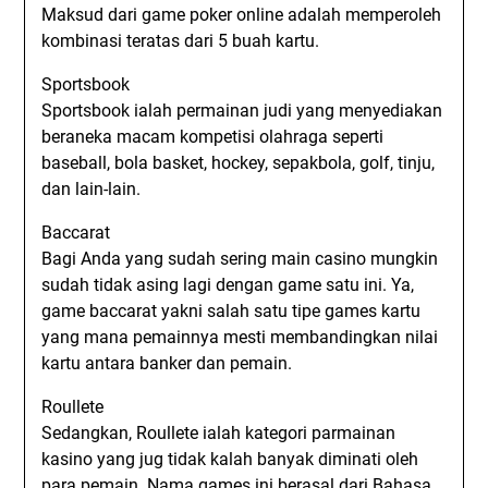
Maksud dari game poker online adalah memperoleh
kombinasi teratas dari 5 buah kartu.
Sportsbook
Sportsbook ialah permainan judi yang menyediakan
beraneka macam kompetisi olahraga seperti
baseball, bola basket, hockey, sepakbola, golf, tinju,
dan lain-lain.
Baccarat
Bagi Anda yang sudah sering main casino mungkin
sudah tidak asing lagi dengan game satu ini. Ya,
game baccarat yakni salah satu tipe games kartu
yang mana pemainnya mesti membandingkan nilai
kartu antara banker dan pemain.
Roullete
Sedangkan, Roullete ialah kategori parmainan
kasino yang jug tidak kalah banyak diminati oleh
para pemain. Nama games ini berasal dari Bahasa