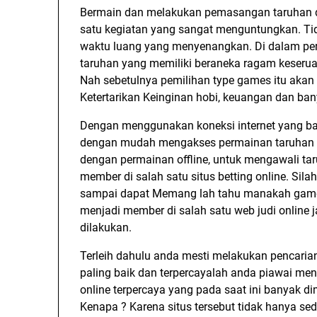
Bermain dan melakukan pemasangan taruhan da
satu kegiatan yang sangat menguntungkan. Tida
waktu luang yang menyenangkan. Di dalam per
taruhan yang memiliki beraneka ragam keserua
Nah sebetulnya pemilihan type games itu akan 
Ketertarikan Keinginan hobi, keuangan dan ban
Dengan menggunakan koneksi internet yang bai
dengan mudah mengakses permainan taruhan onl
dengan permainan offline, untuk mengawali ta
member di salah satu situs betting online. Si
sampai dapat Memang lah tahu manakah games
menjadi member di salah satu web judi online j
dilakukan.
Terleih dahulu anda mesti melakukan pencarian 
paling baik dan terpercayalah anda piawai me
online terpercaya yang pada saat ini banyak di
Kenapa ? Karena situs tersebut tidak hanya sed