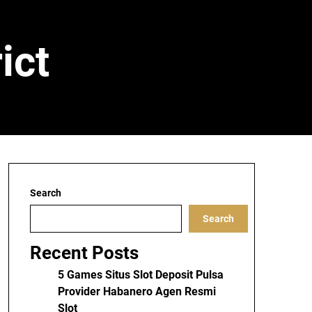
ict
Search
Search
Recent Posts
5 Games Situs Slot Deposit Pulsa
Provider Habanero Agen Resmi
Slot