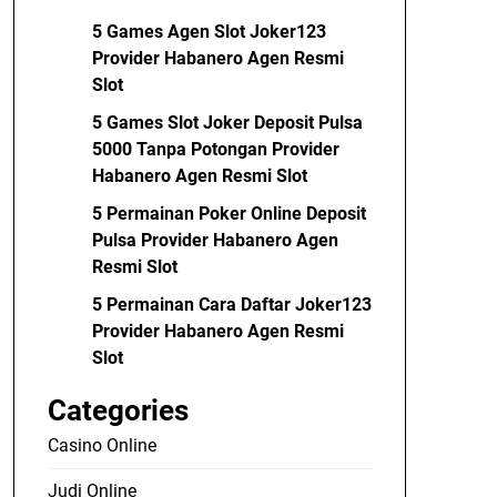
5 Games Agen Slot Joker123
Provider Habanero Agen Resmi
Slot
5 Games Slot Joker Deposit Pulsa
5000 Tanpa Potongan Provider
Habanero Agen Resmi Slot
5 Permainan Poker Online Deposit
Pulsa Provider Habanero Agen
Resmi Slot
5 Permainan Cara Daftar Joker123
Provider Habanero Agen Resmi
Slot
Categories
Casino Online
Judi Online