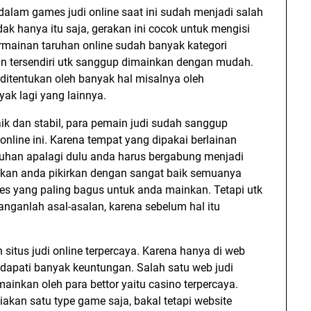
lam games judi online saat ini sudah menjadi salah
k hanya itu saja, gerakan ini cocok untuk mengisi
mainan taruhan online sudah banyak kategori
n tersendiri utk sanggup dimainkan dengan mudah.
ditentukan oleh banyak hal misalnya oleh
yak lagi yang lainnya.
k dan stabil, para pemain judi sudah sanggup
ine ini. Karena tempat yang dipakai berlainan
ruhan apalagi dulu anda harus bergabung menjadi
lahkan anda pikirkan dengan sangat baik semuanya
 yang paling bagus untuk anda mainkan. Tetapi utk
anganlah asal-asalan, karena sebelum hal itu
situs judi online terpercaya. Karena hanya di web
ndapati banyak keuntungan. Salah satu web judi
mainkan oleh para bettor yaitu casino terpercaya.
iakan satu type game saja, bakal tetapi website