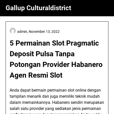
Skip
Gallup Culturaldistrict
to
content
admin,
November 13, 2022
5 Permainan Slot Pragmatic
Deposit Pulsa Tanpa
Potongan Provider Habanero
Agen Resmi Slot
Anda dapat bermain permainan slot online dengan
tampilan menarik dan juga memiliki teknik mudah
dalam memainkannya. Habanero sendiri merupakan
salah satu provider yang sediakan jenis permainan