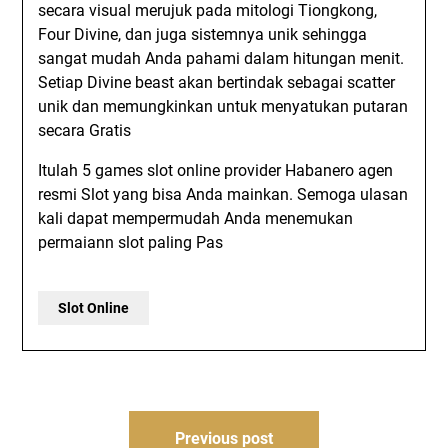
secara visual merujuk pada mitologi Tiongkong,
Four Divine, dan juga sistemnya unik sehingga
sangat mudah Anda pahami dalam hitungan menit.
Setiap Divine beast akan bertindak sebagai scatter
unik dan memungkinkan untuk menyatukan putaran
secara Gratis
Itulah 5 games slot online provider Habanero agen
resmi Slot yang bisa Anda mainkan. Semoga ulasan
kali dapat mempermudah Anda menemukan
permaiann slot paling Pas
Slot Online
Post
Previous post