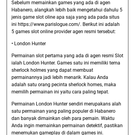
Sebelum memainkan games yang ada di agen
Habanero, alangkah lebih baik mengetahui dahulu 5
jenis game slot oline apa saja yang ada pada situs
ini https://www.parislogue.com/. Berikut ini adalah
5 games slot online provider agen resmi tersebut:
• London Hunter
Permainan slot pertama yang ada di agen resmi Slot
ialah London Hunter. Games satu ini memiliki tema
sherlock holmes yang dapat membuat
permainannya jadi lebih menarik. Kalau Anda
adalah satu orang pecinta sherlock homes, maka
memilih permainan ini yaitu cara paling tepat.
Permainan London Hunter sendiri merupakans alah
satu permainan yang paling populer di Habanero
dan banyak dimainkan oleh para pemain. Waktu
Anda ingin memainkan permainan detektif, pastikan
menemukan gameplay di dalam games ini.