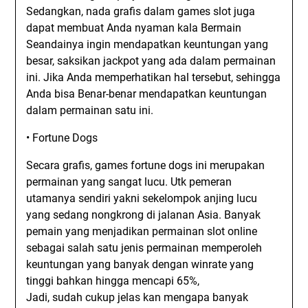
Sedangkan, nada grafis dalam games slot juga
dapat membuat Anda nyaman kala Bermain
Seandainya ingin mendapatkan keuntungan yang
besar, saksikan jackpot yang ada dalam permainan
ini. Jika Anda memperhatikan hal tersebut, sehingga
Anda bisa Benar-benar mendapatkan keuntungan
dalam permainan satu ini.
• Fortune Dogs
Secara grafis, games fortune dogs ini merupakan
permainan yang sangat lucu. Utk pemeran
utamanya sendiri yakni sekelompok anjing lucu
yang sedang nongkrong di jalanan Asia. Banyak
pemain yang menjadikan permainan slot online
sebagai salah satu jenis permainan memperoleh
keuntungan yang banyak dengan winrate yang
tinggi bahkan hingga mencapi 65%,
Jadi, sudah cukup jelas kan mengapa banyak