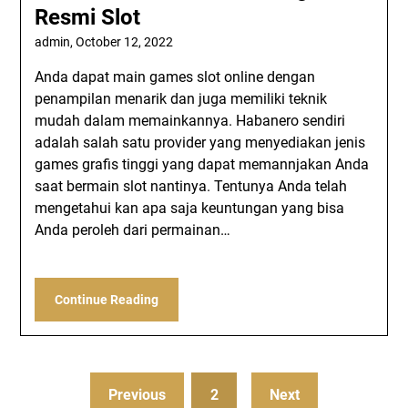
Resmi Slot
admin,
October 12, 2022
Anda dapat main games slot online dengan
penampilan menarik dan juga memiliki teknik
mudah dalam memainkannya. Habanero sendiri
adalah salah satu provider yang menyediakan jenis
games grafis tinggi yang dapat memannjakan Anda
saat bermain slot nantinya. Tentunya Anda telah
mengetahui kan apa saja keuntungan yang bisa
Anda peroleh dari permainan…
Continue Reading
Previous
2
Next