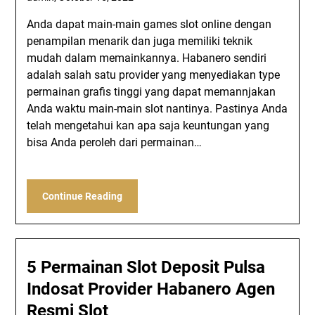
Anda dapat main-main games slot online dengan
penampilan menarik dan juga memiliki teknik
mudah dalam memainkannya. Habanero sendiri
adalah salah satu provider yang menyediakan type
permainan grafis tinggi yang dapat memannjakan
Anda waktu main-main slot nantinya. Pastinya Anda
telah mengetahui kan apa saja keuntungan yang
bisa Anda peroleh dari permainan…
Continue Reading
5 Permainan Slot Deposit Pulsa
Indosat Provider Habanero Agen
Resmi Slot