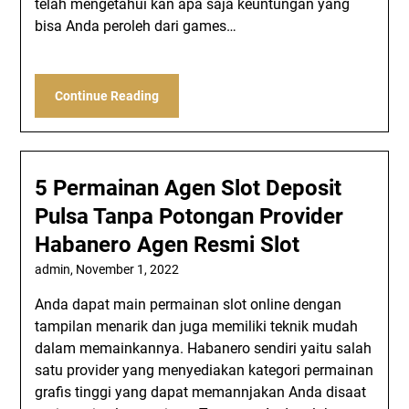
telah mengetahui kan apa saja keuntungan yang
bisa Anda peroleh dari games…
Continue Reading
5 Permainan Agen Slot Deposit
Pulsa Tanpa Potongan Provider
Habanero Agen Resmi Slot
admin,
November 1, 2022
Anda dapat main permainan slot online dengan
tampilan menarik dan juga memiliki teknik mudah
dalam memainkannya. Habanero sendiri yaitu salah
satu provider yang menyediakan kategori permainan
grafis tinggi yang dapat memannjakan Anda disaat