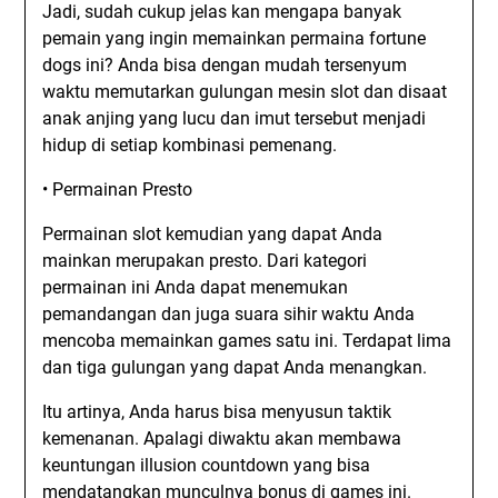
Jadi, sudah cukup jelas kan mengapa banyak
pemain yang ingin memainkan permaina fortune
dogs ini? Anda bisa dengan mudah tersenyum
waktu memutarkan gulungan mesin slot dan disaat
anak anjing yang lucu dan imut tersebut menjadi
hidup di setiap kombinasi pemenang.
• Permainan Presto
Permainan slot kemudian yang dapat Anda
mainkan merupakan presto. Dari kategori
permainan ini Anda dapat menemukan
pemandangan dan juga suara sihir waktu Anda
mencoba memainkan games satu ini. Terdapat lima
dan tiga gulungan yang dapat Anda menangkan.
Itu artinya, Anda harus bisa menyusun taktik
kemenanan. Apalagi diwaktu akan membawa
keuntungan illusion countdown yang bisa
mendatangkan munculnya bonus di games ini.