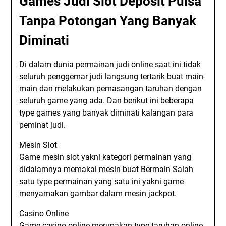
Games Judi Slot Deposit Pulsa
Tanpa Potongan Yang Banyak
Diminati
Di dalam dunia permainan judi online saat ini tidak
seluruh penggemar judi langsung tertarik buat main-
main dan melakukan pemasangan taruhan dengan
seluruh game yang ada. Dan berikut ini beberapa
type games yang banyak diminati kalangan para
peminat judi.
Mesin Slot
Game mesin slot yakni kategori permainan yang
didalamnya memakai mesin buat Bermain Salah
satu type permainan yang satu ini yakni game
menyamakan gambar dalam mesin jackpot.
Casino Online
Game casino online merupakan type taruhan online