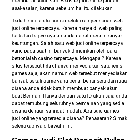
member di salah satu website judi online jangan
asal-asalan, karena sebelum hal itu dilakukan.
Terleih dulu anda harus melakukan pencarian web
judi online terpercaya. Karena hanya di web paling
baik dan terpercayalah anda dapat meraih banyak
keuntungan. Salah satu web judi online terpercaya
yang pada saat ini banyak dimainkan oleh para
bettor ialah casino terpercaya. Mengapa ? Karena
situs tersebut tidak hanya menyediakan satu jenis
games saja, akan namun web tersebut menyediakan
banyak sekali game yang benar benar seru dan juga
disana anda tidak butuh membuat banyak akun
buat Bermain Hanya dengan satu ID akun saja anda
dapat terhubung seluruhnya permainan yang sedia
disana dengan sanngat mudah. Apa saja games
judi online yang tersedia disana? Penasaran? Simak
selengkapnya dibawahi ini.