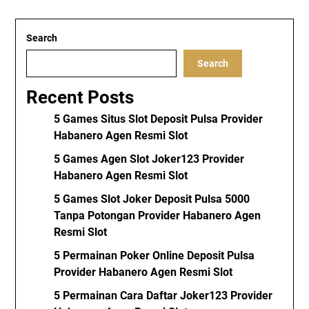
Search
Search
Recent Posts
5 Games Situs Slot Deposit Pulsa Provider
Habanero Agen Resmi Slot
5 Games Agen Slot Joker123 Provider
Habanero Agen Resmi Slot
5 Games Slot Joker Deposit Pulsa 5000
Tanpa Potongan Provider Habanero Agen
Resmi Slot
5 Permainan Poker Online Deposit Pulsa
Provider Habanero Agen Resmi Slot
5 Permainan Cara Daftar Joker123 Provider