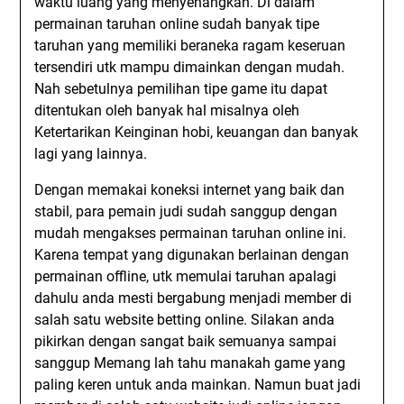
waktu luang yang menyenangkan. Di dalam
permainan taruhan online sudah banyak tipe
taruhan yang memiliki beraneka ragam keseruan
tersendiri utk mampu dimainkan dengan mudah.
Nah sebetulnya pemilihan tipe game itu dapat
ditentukan oleh banyak hal misalnya oleh
Ketertarikan Keinginan hobi, keuangan dan banyak
lagi yang lainnya.
Dengan memakai koneksi internet yang baik dan
stabil, para pemain judi sudah sanggup dengan
mudah mengakses permainan taruhan online ini.
Karena tempat yang digunakan berlainan dengan
permainan offline, utk memulai taruhan apalagi
dahulu anda mesti bergabung menjadi member di
salah satu website betting online. Silakan anda
pikirkan dengan sangat baik semuanya sampai
sanggup Memang lah tahu manakah game yang
paling keren untuk anda mainkan. Namun buat jadi