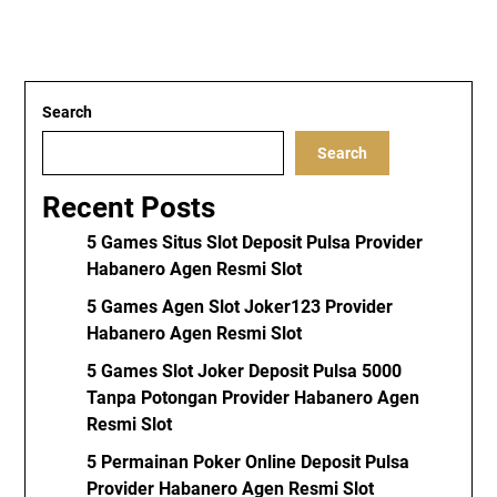
Search
Search
Recent Posts
5 Games Situs Slot Deposit Pulsa Provider
Habanero Agen Resmi Slot
5 Games Agen Slot Joker123 Provider
Habanero Agen Resmi Slot
5 Games Slot Joker Deposit Pulsa 5000
Tanpa Potongan Provider Habanero Agen
Resmi Slot
5 Permainan Poker Online Deposit Pulsa
Provider Habanero Agen Resmi Slot