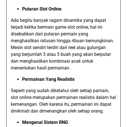
Putaran Slot Online
Ada begitu banyak ragam dinamika yang dapat
terjadi ketika bermain game slot online, hal ini
disebabkan dari putaran permain yang
menghasilkan ratusan hingga ribuan kemungkinan.
Mesin slot sendiri terdiri dari reel atau gulungan
yang berjumlah 3 atau 5 buah yang akan berputar
dan menghasilkan kombinasi acak untuk
menentukan hasil permainan.
Permainan Yang Realistis
Seperti yang sudah diketahui oleh setiap pamain,
slot online merupakan permainan realistis dalam hal
kemenangan. Oleh karena itu, permainan ini dapat
dinikmati dan dimenangkan oleh setiap orang.
Mengenal Sistem RNG