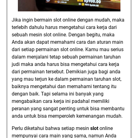
Jika ingin bermain slot online dengan mudah, maka
terlebih dahulu harus mengetahui cara kerja dari
sebuah mesin slot online. Dengan begitu, maka
Anda akan dapat memahami cara dan aturan main
dari setiap permainan slot online. Kamu mau serius
dalam menjalani tetap sebuah permainan taruhan
judi maka anda harus bisa mengetahui cara kerja
dari permainan tersebut. Demikian juga bagi anda
yang mau terjun ke dalam permainan taruhan slot,
baiknya mengetahui dan memahami tentang itu
dengan baik. Tapi selama ini banyak yang
mengabaikan cara kerja ini padahal memiliki
peranan yang sangat penting untuk bisa membantu
anda untuk bisa memperoleh kemenangan mudah.
Perlu diketahui bahwa setiap mesin
slot
online
mempunyai cara main yang sama, namun Anda