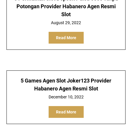
Potongan Provider Habanero Agen Resmi
Slot
August 29, 2022
Read More
5 Games Agen Slot Joker123 Provider
Habanero Agen Resmi Slot
December 10, 2022
Read More