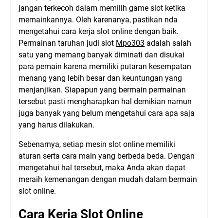
jangan terkecoh dalam memilih game slot ketika
memainkannya. Oleh karenanya, pastikan nda
mengetahui cara kerja slot online dengan baik.
Permainan taruhan judi slot
Mpo303
adalah salah
satu yang memang banyak diminati dan disukai
para pemain karena memiliki putaran kesempatan
menang yang lebih besar dan keuntungan yang
menjanjikan. Siapapun yang bermain permainan
tersebut pasti mengharapkan hal demikian namun
juga banyak yang belum mengetahui cara apa saja
yang harus dilakukan.
Sebenarnya, setiap mesin slot online memiliki
aturan serta cara main yang berbeda beda. Dengan
mengetahui hal tersebut, maka Anda akan dapat
meraih kemenangan dengan mudah dalam bermain
slot online.
Cara Kerja Slot Online