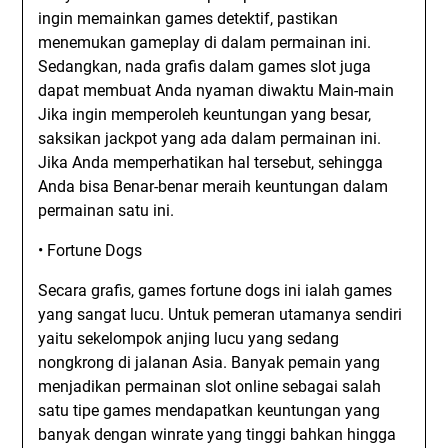
ingin memainkan games detektif, pastikan
menemukan gameplay di dalam permainan ini.
Sedangkan, nada grafis dalam games slot juga
dapat membuat Anda nyaman diwaktu Main-main
Jika ingin memperoleh keuntungan yang besar,
saksikan jackpot yang ada dalam permainan ini.
Jika Anda memperhatikan hal tersebut, sehingga
Anda bisa Benar-benar meraih keuntungan dalam
permainan satu ini.
• Fortune Dogs
Secara grafis, games fortune dogs ini ialah games
yang sangat lucu. Untuk pemeran utamanya sendiri
yaitu sekelompok anjing lucu yang sedang
nongkrong di jalanan Asia. Banyak pemain yang
menjadikan permainan slot online sebagai salah
satu tipe games mendapatkan keuntungan yang
banyak dengan winrate yang tinggi bahkan hingga