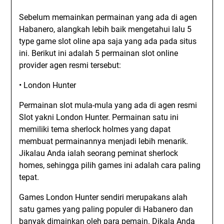
Sebelum memainkan permainan yang ada di agen
Habanero, alangkah lebih baik mengetahui lalu 5
type game slot oline apa saja yang ada pada situs
ini. Berikut ini adalah 5 permainan slot online
provider agen resmi tersebut:
• London Hunter
Permainan slot mula-mula yang ada di agen resmi
Slot yakni London Hunter. Permainan satu ini
memiliki tema sherlock holmes yang dapat
membuat permainannya menjadi lebih menarik.
Jikalau Anda ialah seorang peminat sherlock
homes, sehingga pilih games ini adalah cara paling
tepat.
Games London Hunter sendiri merupakans alah
satu games yang paling populer di Habanero dan
banyak dimainkan oleh para pemain. Dikala Anda