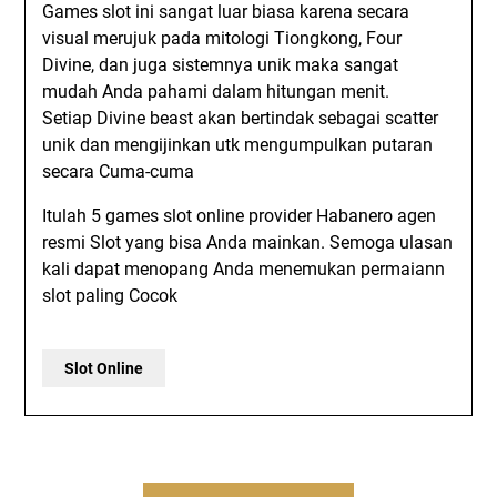
Games slot ini sangat luar biasa karena secara
visual merujuk pada mitologi Tiongkong, Four
Divine, dan juga sistemnya unik maka sangat
mudah Anda pahami dalam hitungan menit.
Setiap Divine beast akan bertindak sebagai scatter
unik dan mengijinkan utk mengumpulkan putaran
secara Cuma-cuma
Itulah 5 games slot online provider Habanero agen
resmi Slot yang bisa Anda mainkan. Semoga ulasan
kali dapat menopang Anda menemukan permaiann
slot paling Cocok
Slot Online
Post