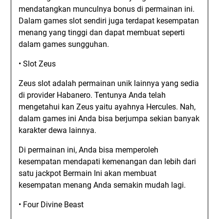
mendatangkan munculnya bonus di permainan ini.
Dalam games slot sendiri juga terdapat kesempatan
menang yang tinggi dan dapat membuat seperti
dalam games sungguhan.
• Slot Zeus
Zeus slot adalah permainan unik lainnya yang sedia
di provider Habanero. Tentunya Anda telah
mengetahui kan Zeus yaitu ayahnya Hercules. Nah,
dalam games ini Anda bisa berjumpa sekian banyak
karakter dewa lainnya.
Di permainan ini, Anda bisa memperoleh
kesempatan mendapati kemenangan dan lebih dari
satu jackpot Bermain Ini akan membuat
kesempatan menang Anda semakin mudah lagi.
• Four Divine Beast